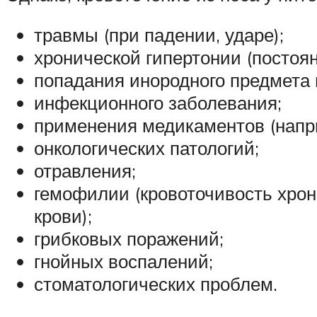
травмы (при падении, ударе);
хронической гипертонии (постоя
попадания инородного предмета 
инфекционного заболевания;
применения медикаментов (напр
онкологических патологий;
отравления;
гемофилии (кровоточивость хро
крови);
грибковых поражений;
гнойных воспалений;
стоматологических проблем.