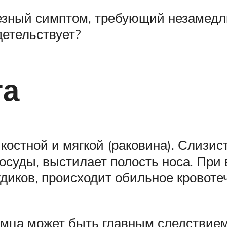
ьезный симптом, требующий незамедли
идетельствует?
га
: костной и мягкой (раковина). Слизи
осуды, выстилает полость носа. При
диков, происходит обильное кровотеч
томца может быть главным следствием