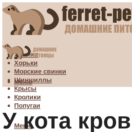
Хомяки
Хорьки
Морские свинки
Шиншиллы
Меню
Крысы
Кролики
Попугаи
У кота кро
Меню