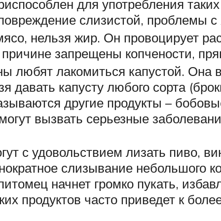
риспособлен для употребления таких п
 повреждение слизистой, проблемы с
ясо, нельзя жир. Он провоцирует ра
 причине запрещены копчености, пря
ны любят лакомиться капустой. Она 
я давать капусту любого сорта (брок
азываются другие продукты – бобовые
могут вызвать серьезные заболевани
ут с удовольствием лизать пиво, вин
нократное слизывание небольшого ко
питомец начнет громко пукать, избав
аких продуктов часто приведет к бол