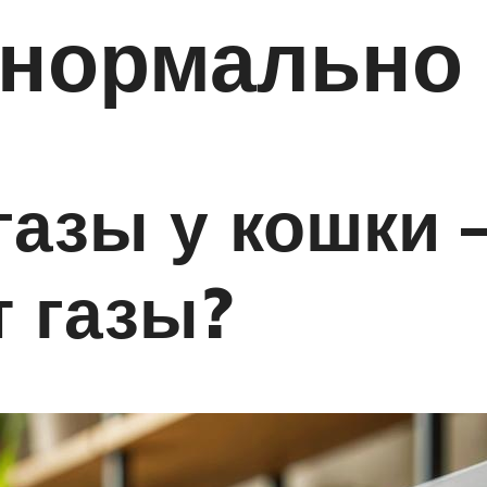
нормально 
газы у кошки
т газы?