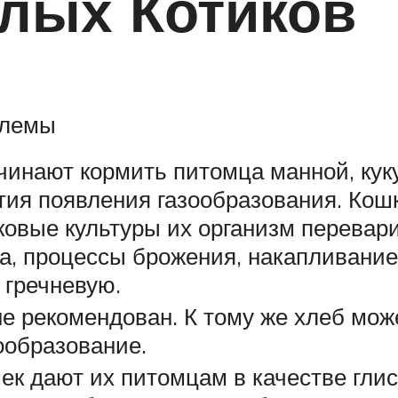
лых Котиков
блемы
инают кормить питомца манной, кук
тия появления газообразования. Кош
ковые культуры их организм перевари
, процессы брожения, накапливание г
 гречневую.
м не рекомендован. К тому же хлеб мо
ообразование.
к дают их питомцам в качестве глис