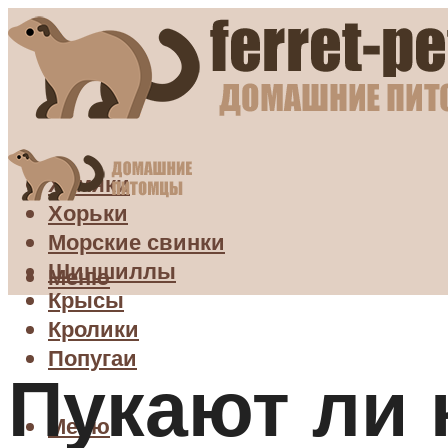
Хомяки
Хорьки
Морские свинки
Шиншиллы
Меню
Крысы
Кролики
Попугаи
Пукают ли 
Меню