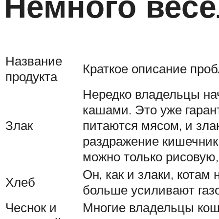
Немного весе
Название
Краткое описание про
продукта
Нередко владельцы нач
кашами. Это уже гаран
Злак
питаются мясом, и зла
раздражение кишечника
можно только рисовую,
Он, как и злаки, кота
Хлеб
больше усиливают газ
Чеснок и
Многие владельцы коше