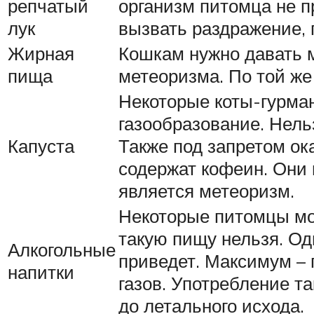
репчатый
организм питомца не п
лук
вызвать раздражение,
Жирная
Кошкам нужно давать м
пища
метеоризма. По той же
Некоторые коты-гурма
газообразование. Нельз
Капуста
Также под запретом ок
содержат кофеин. Они 
является метеоризм.
Некоторые питомцы мог
такую пищу нельзя. Од
Алкогольные
приведет. Максимум – 
напитки
газов. Употребление т
до летального исхода.