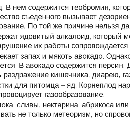
. В нем содержится теобромин, кото
ество съеденного вызывает дезориен
вание. По той же причине нельзя дав
ржат ядовитый алкалоид, который мо
Нарушение их работы сопровождаетс
екает запах и мякоть авокадо. Однак
ется. В авокадо содержится персин. 
 раздражение кишечника, диарею, га
тки для питомца – яд. Корнеплод на
провоцирует газообразование.
ока, сливы, нектарина, абрикоса или
вать не только метеоризм, но спровоц