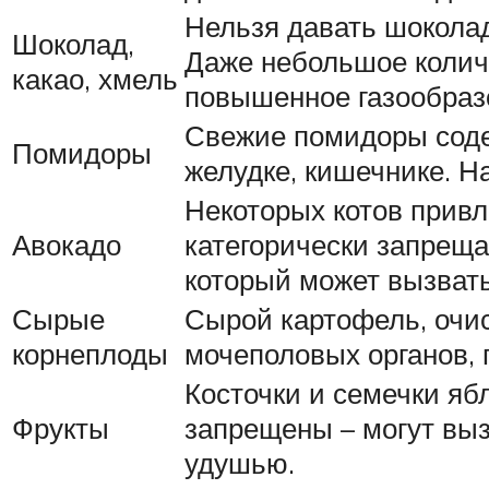
Нельзя давать шоколад
Шоколад,
Даже небольшое колич
какао, хмель
повышенное газообразо
Свежие помидоры соде
Помидоры
желудке, кишечнике. 
Некоторых котов привл
Авокадо
категорически запреща
который может вызвать
Сырые
Сырой картофель, очис
корнеплоды
мочеполовых органов, 
Косточки и семечки ябл
Фрукты
запрещены – могут выз
удушью.