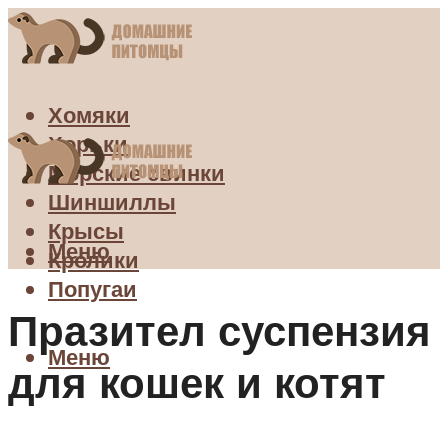
Хомяки
Хорьки
Морские свинки
Шиншиллы
Крысы
Меню
Кролики
Попугаи
Празител суспензия
Меню
для кошек и котят