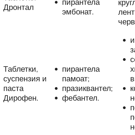
пирантела
круг
Дронтал
эмбонат.
лен
чер
и
з
с
Таблетки,
пирантела
х
суспензия и
памоат;
в
паста
празиквантел;
к
Дирофен.
фебантел.
н
п
п
н