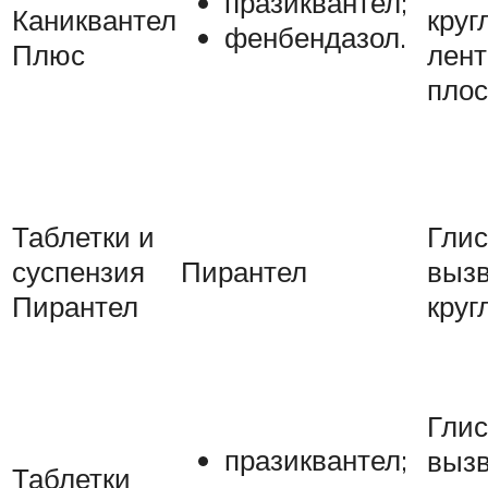
празиквантел;
Каниквантел
круг
фенбендазол.
Плюс
лен
пло
Таблетки и
Глис
суспензия
Пирантел
выз
Пирантел
круг
Глис
празиквантел;
выз
Таблетки