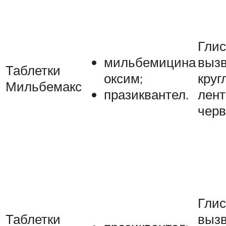
Глис
выз
мильбемицина
Таблетки
круг
оксим;
Мильбемакс
лен
празиквантел.
чер
Глис
Таблетки
выз