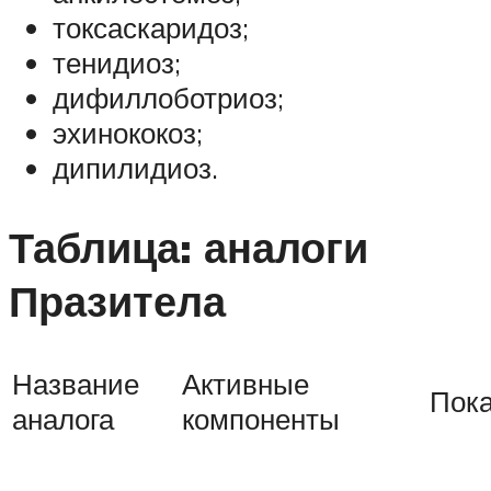
токсаскаридоз;
тенидиоз;
дифиллоботриоз;
эхинококоз;
дипилидиоз.
Таблица: аналоги
Празитела
Название
Активные
Пок
аналога
компоненты