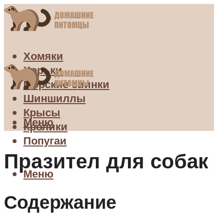
Хомяки
Хорьки
Морские свинки
Шиншиллы
Крысы
Меню
Кролики
Попугаи
Празител для собак
Меню
Содержание