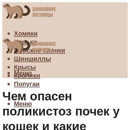
Хомяки
Хорьки
Морские свинки
Шиншиллы
Крысы
Меню
Кролики
Попугаи
Чем опасен
Меню
поликистоз почек у
кошек и какие