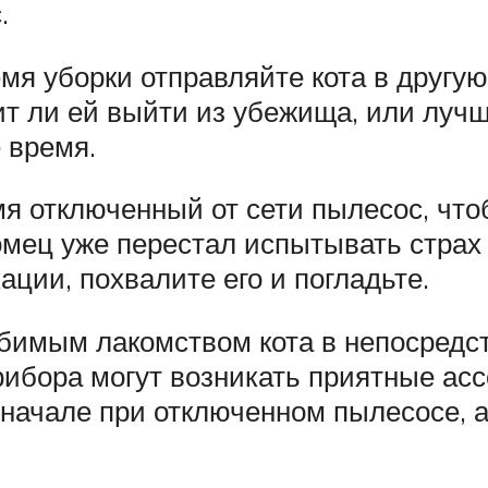
.
емя уборки отправляйте кота в другу
ит ли ей выйти из убежища, или луч
 время.
мя отключенный от сети пылесос, что
томец уже перестал испытывать стра
ации, похвалите его и погладьте.
имым лакомством кота в непосредст
рибора могут возникать приятные ас
вначале при отключенном пылесосе, а