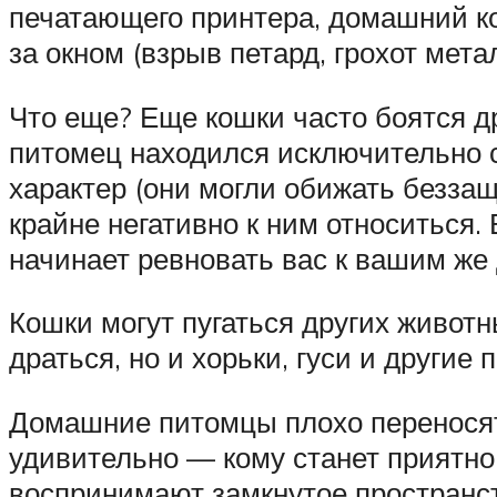
печатающего принтера, домашний ко
за окном (взрыв петард, грохот мета
Что еще? Еще кошки часто боятся др
питомец находился исключительно с
характер (они могли обижать беззащ
крайне негативно к ним относиться.
начинает ревновать вас к вашим же
Кошки могут пугаться других животны
драться, но и хорьки, гуси и другие
Домашние питомцы плохо переносят
удивительно — кому станет приятно 
воспринимают замкнутое пространс