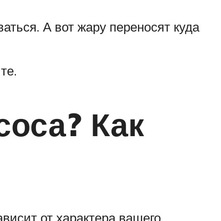
ваться. А вот жару переносят куда
те.
соса? Как
зависит от характера вашего