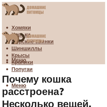
Хомяки
Хорьки
Морские свинки
Шиншиллы
Крысы
Меню
Кролики
Попугаи
Почему кошка
Меню
расстроена?
Несколько вещей,