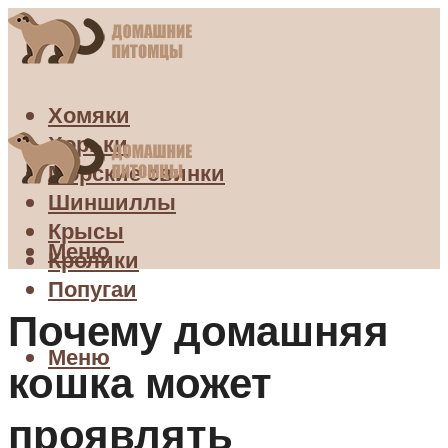
Хомяки
Хорьки
Морские свинки
Шиншиллы
Крысы
Меню
Кролики
Попугаи
Почему домашняя
Меню
кошка может
проявлять