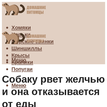
Хомяки
Хорьки
Морские свинки
Шиншиллы
Крысы
Меню
Кролики
Попугаи
Собаку рвет желчью
Меню
и она отказывается
от еды