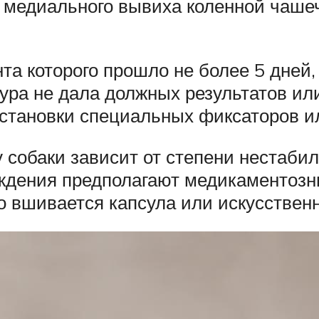
 медиального вывиха коленной чашеч
а которого прошло не более 5 дней,
ура не дала должных результатов ил
становки специальных фиксаторов ил
 собаки зависит от степени нестаби
ждения предполагают медикаментозн
вшивается капсула или искусственн