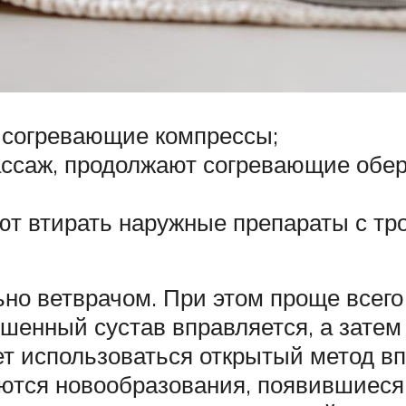
т согревающие компрессы;
массаж, продолжают согревающие обе
ют втирать наружные препараты с тр
но ветврачом. При этом проще всег
ушенный сустав вправляется, а затем
т использоваться открытый метод вп
ются новообразования, появившиеся