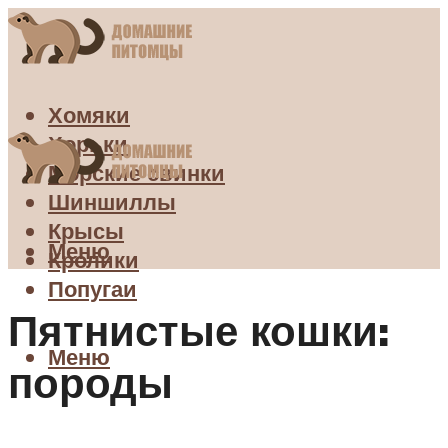
Хомяки
Хорьки
Морские свинки
Шиншиллы
Крысы
Меню
Кролики
Попугаи
Пятнистые кошки:
Меню
породы