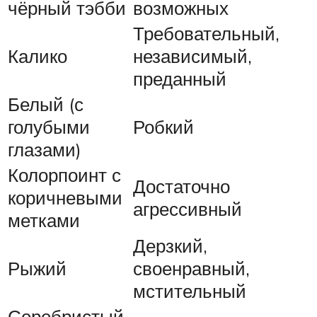
чёрный тэбби
возможных
Требовательный,
Калико
независимый,
преданный
Белый (с
голубыми
Робкий
глазами)
Колорпоинт с
Достаточно
коричневыми
агрессивный
метками
Дерзкий,
Рыжий
своенравный,
мстительный
Серебристый