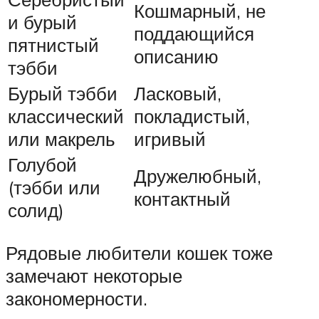
Кошмарный, не
и бурый
поддающийся
пятнистый
описанию
тэбби
Бурый тэбби
Ласковый,
классический
покладистый,
или макрель
игривый
Голубой
Дружелюбный,
(тэбби или
контактный
солид)
Рядовые любители кошек тоже
замечают некоторые
закономерности.