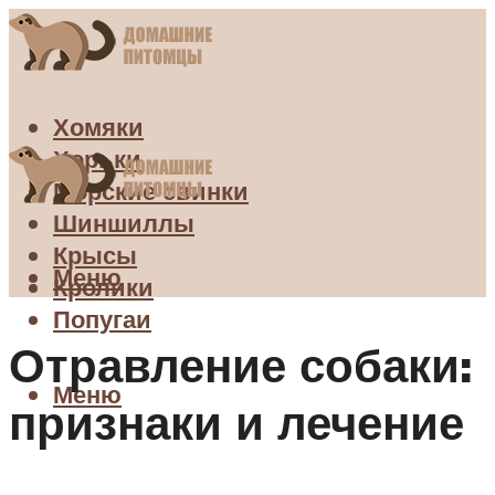
Хомяки
Хорьки
Морские свинки
Шиншиллы
Крысы
Меню
Кролики
Попугаи
Отравление собаки:
Меню
признаки и лечение