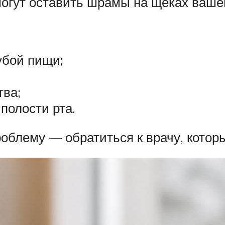
гут оставить шрамы на щеках вашег
убой пищи;
ва;
полости рта.
облему — обратиться к врачу, котор