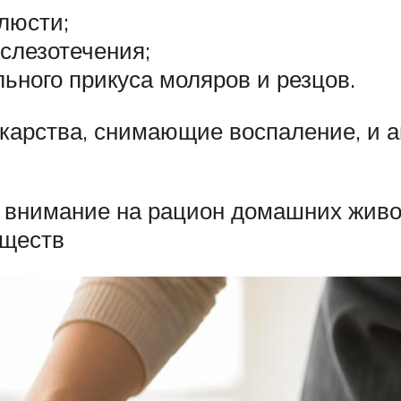
люсти;
слезотечения;
ного прикуса моляров и резцов.
карства, снимающие воспаление, и а
ь внимание на рацион домашних живо
еществ