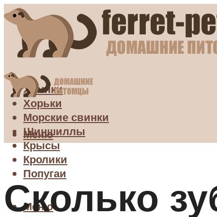
Хомяки
Хорьки
Морские свинки
Шиншиллы
Меню
Крысы
Кролики
Попугаи
Сколько зу
Меню