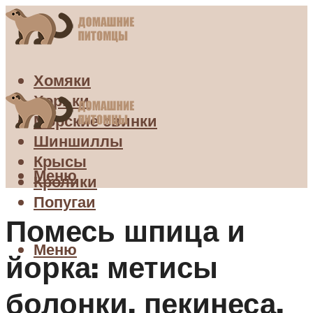
Хомяки
Хорьки
Морские свинки
Шиншиллы
Крысы
Меню
Кролики
Попугаи
Помесь шпица и
Меню
йорка: метисы
болонки, пекинеса,