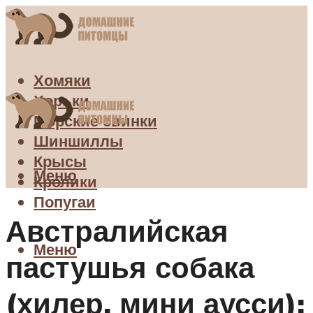
Хомяки
Хорьки
Морские свинки
Шиншиллы
Крысы
Меню
Кролики
Попугаи
Австралийская
Меню
пастушья собака
(хилер, мини аусси):