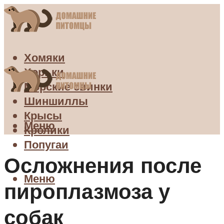
Хомяки
Хорьки
Морские свинки
Шиншиллы
Крысы
Меню
Кролики
Попугаи
Осложнения после
Меню
пироплазмоза у
собак