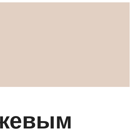
нжевым