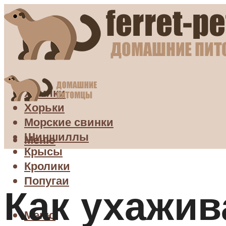
Хомяки
Хорьки
Морские свинки
Шиншиллы
Меню
Крысы
Кролики
Попугаи
Как ухажив
Меню