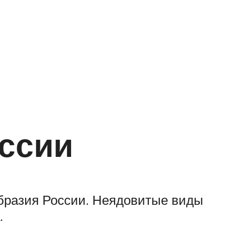
оссии
образия России. Неядовитые виды
.