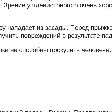
. Зрение у членистоногого очень хор
тву нападает из засады. Перед прыжк
лучить повреждений в результате па
ыки не способны прокусить человеческ