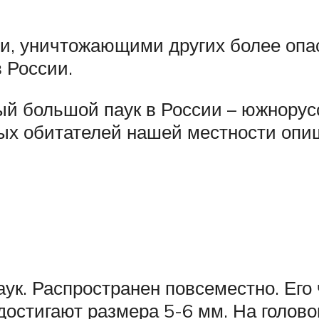
ми, уничтожающими других более оп
 России.
ый большой паук в России – южнорусс
ных обитателей нашей местности опи
ук. Распространен повсеместно. Его
остигают размера 5-6 мм. На голово