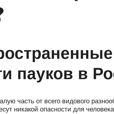
?
ространенные
и пауков в Р
лую часть от всего видового разно
есут никакой опасности для человека