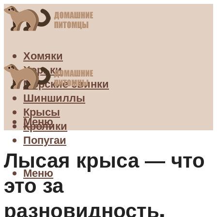
Хомяки
Хорьки
Морские свинки
Шиншиллы
Крысы
Меню
Кролики
Попугаи
Лысая крыса — что
Меню
это за
разновидность,