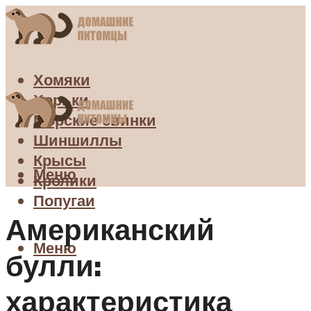
Хомяки
Хорьки
Морские свинки
Шиншиллы
Крысы
Меню
Кролики
Попугаи
Американский
Меню
булли:
характеристика