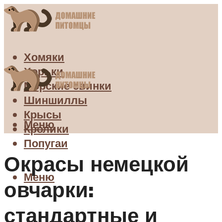
Хомяки
Хорьки
Морские свинки
Шиншиллы
Крысы
Меню
Кролики
Попугаи
Окрасы немецкой
Меню
овчарки:
стандартные и