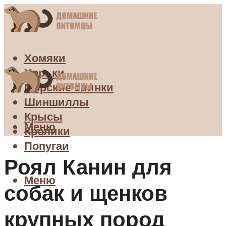
Хомяки
Хорьки
Морские свинки
Шиншиллы
Крысы
Меню
Кролики
Попугаи
Роял Канин для
Меню
собак и щенков
крупных пород