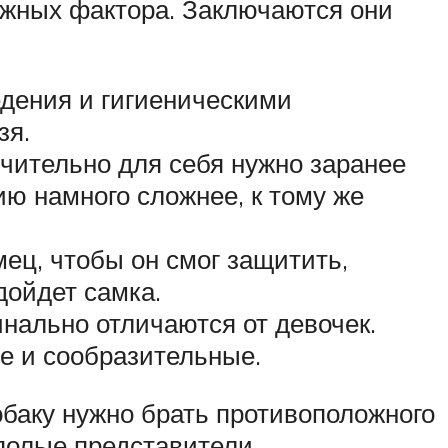
ажных фактора. Заключаются они
едения и гигиеническими
зя.
ючительно для себя нужно заранее
ю намного сложнее, к тому же
ец, чтобы он смог защитить,
дойдет самка.
инально отличаются от девочек.
е и сообразительные.
баку нужно брать противоположного
полые представители.