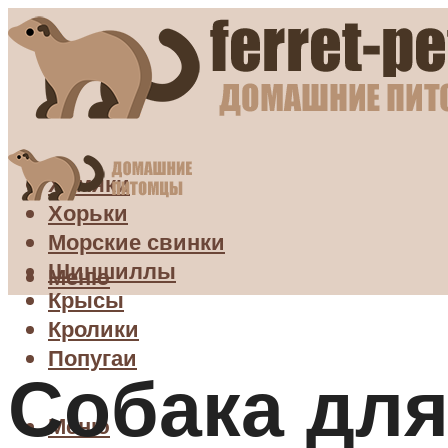
Хомяки
Хорьки
Морские свинки
Шиншиллы
Меню
Крысы
Кролики
Попугаи
Собака для
Меню