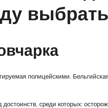
оду выбрат
овчарка
тируемая полицейскими. Бельгийская
 достоинств, среди которых: осторо