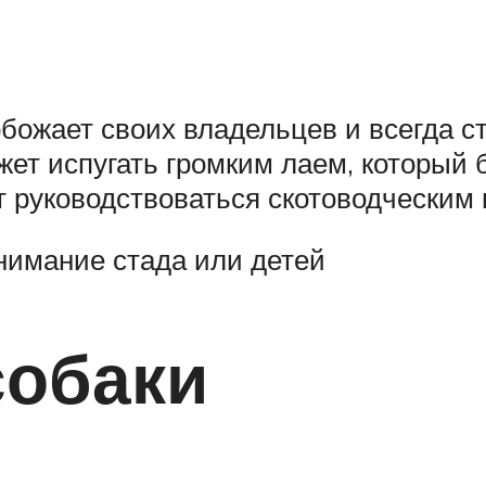
божает своих владельцев и всегда с
т испугать громким лаем, который б
т руководствоваться скотоводческим
внимание стада или детей
собаки