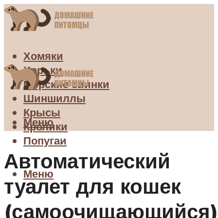
Хомяки
Хорьки
Морские свинки
Шиншиллы
Крысы
Меню
Кролики
Попугаи
Автоматический
Меню
туалет для кошек
(самоочищающийся