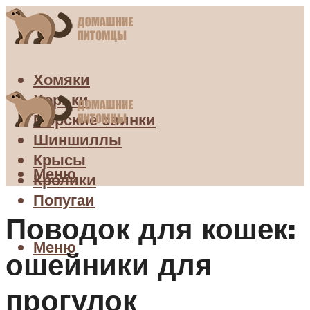
Хомяки
Хорьки
Морские свинки
Шиншиллы
Крысы
Меню
Кролики
Попугаи
Поводок для кошек:
Меню
ошейники для
прогулок