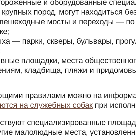
гороженные и оборудованные специа
 крупных пород, могут находиться бе
, пешеходные мосты и переходы — по
ке;
ыха — парки, скверы, бульвары, про
;
тивные площадки, места общественно
ниям, кладбища, пляжи и придомовы
ующими правилами можно на информа
ются на служебных собак
при исполн
утствуют специализированные площа
ругие малолюдные места, установлен