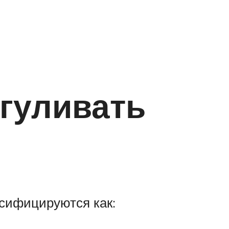
ыгуливать
ссифицируются как: