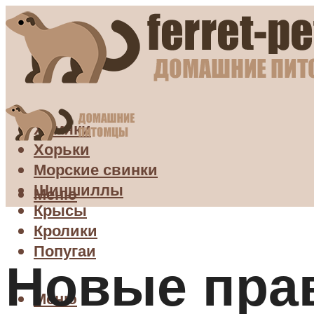
Хомяки
Хорьки
Морские свинки
Шиншиллы
Меню
Крысы
Кролики
Попугаи
Новые прав
Меню