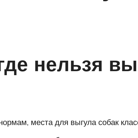
 где нельзя в
ормам, места для выгула собак кла