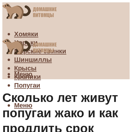
Хомяки
Хорьки
Морские свинки
Шиншиллы
Крысы
Меню
Кролики
Попугаи
Сколько лет живут
Меню
попугаи жако и как
продлить срок