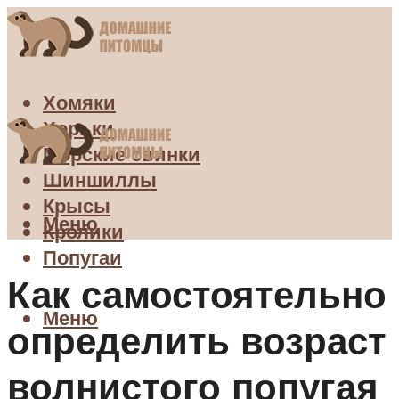
Хомяки
Хорьки
Морские свинки
Шиншиллы
Крысы
Меню
Кролики
Попугаи
Как самостоятельно
Меню
определить возраст
волнистого попугая