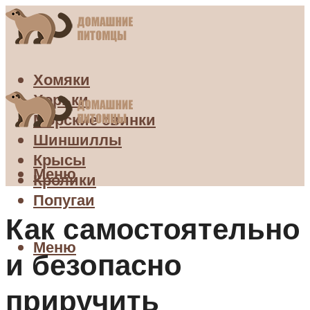
Хомяки
Хорьки
Морские свинки
Шиншиллы
Крысы
Меню
Кролики
Попугаи
Как самостоятельно
Меню
и безопасно
приручить