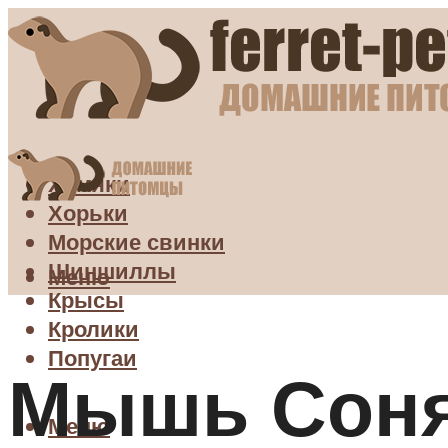
Хомяки
Хорьки
Морские свинки
Шиншиллы
Меню
Крысы
Кролики
Попугаи
Мышь Соня
Меню