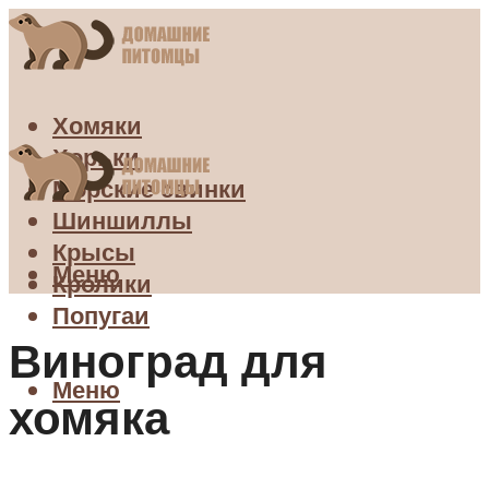
Хомяки
Хорьки
Морские свинки
Шиншиллы
Крысы
Меню
Кролики
Попугаи
Виноград для
Меню
хомяка