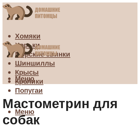
Хомяки
Хорьки
Морские свинки
Шиншиллы
Крысы
Меню
Кролики
Попугаи
Мастометрин для
Меню
собак