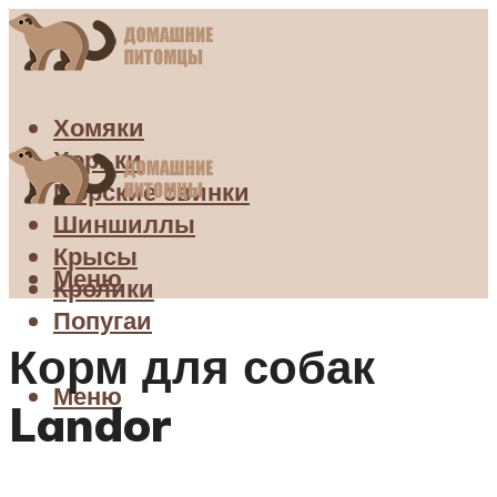
Хомяки
Хорьки
Морские свинки
Шиншиллы
Крысы
Меню
Кролики
Попугаи
Корм для собак
Меню
Landor