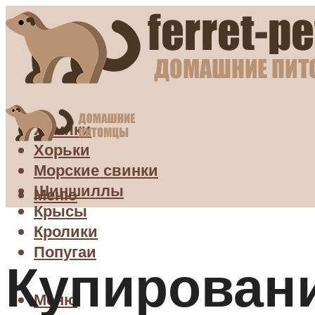
Хомяки
Хорьки
Морские свинки
Шиншиллы
Меню
Крысы
Кролики
Попугаи
Купировани
Меню