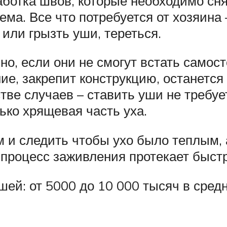
ботка швов, которые необходимо снят
ема. Все что потребуется от хозяина 
или грызть уши, тереться.
о, если они не смогут встать самос
е, закрепит конструкцию, останется
е случаев – ставить уши не требует
лько хрящевая часть уха.
 и следить чтобы ухо было теплым, 
процесс заживления протекает быстр
ей: от 5000 до 10 000 тысяч в средн