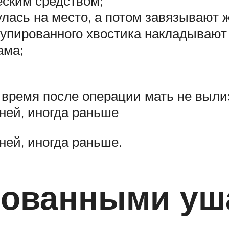
еским средством;
лась на место, а потом завязывают ж
купированного хвостика накладываю
ама;
 время после операции мать не выл
ней, иногда раньше
ней, иногда раньше.
ированными у