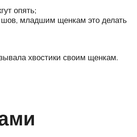
гут опять;
т шов, младшим щенкам это делать
изывала хвостики своим щенкам.
шами