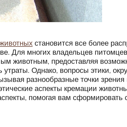
 животных
становится все более расп
стве. Для многих владельцев питомце
ым животным, предоставляя возможн
ь утраты. Однако, вопросы этики, о
зывая разнообразные точки зрения н
и этические аспекты кремации животн
спекты, помогая вам сформировать 