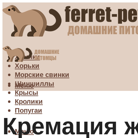
Хомяки
Хорьки
Морские свинки
Шиншиллы
Меню
Крысы
Кролики
Попугаи
Кремация 
Меню