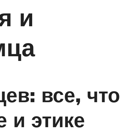
я и
мца
в: все, что
 и этике