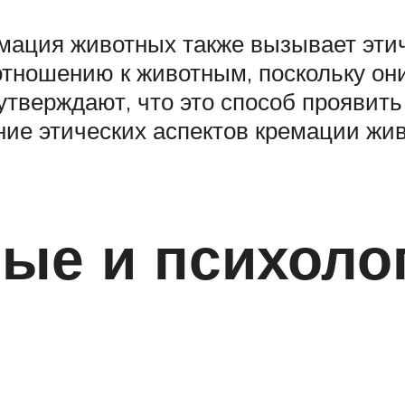
емация животных также вызывает эт
отношению к животным, поскольку они
 утверждают, что это способ проявит
ние этических аспектов кремации жи
ые и психоло