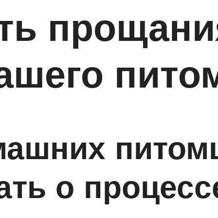
ть прощани
ашего пито
ашних питомце
ать о процессе