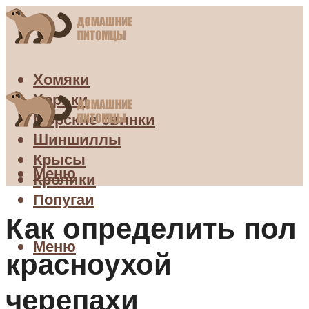
Хомяки
Хорьки
Морские свинки
Шиншиллы
Крысы
Меню
Кролики
Попугаи
Как определить пол
Меню
красноухой
черепахи