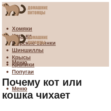
Хомяки
Хорьки
Морские свинки
Шиншиллы
Крысы
Меню
Кролики
Попугаи
Почему кот или
Меню
кошка чихает