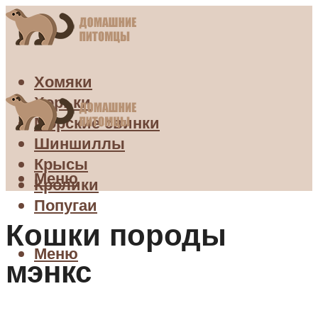
Хомяки
Хорьки
Морские свинки
Шиншиллы
Крысы
Меню
Кролики
Попугаи
Кошки породы
Меню
мэнкс