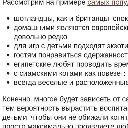
Рассмотрим на примере
самых попу
шотландцы, как и британцы, спо
домашними являются европейские,
довольно редко;
для игр с детьми подходят экзот
гостям понравиться сдержанност
египетские любят проводить врем
с сиамскими котами как повезет
всегда веселые и расположенные
Конечно, многое будет зависеть от 
тем вероятность вырастить воспита
детьми, чтобы они не обижали котят
просто максимально проявляете любо