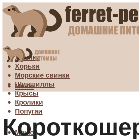
Хомяки
Хорьки
Морские свинки
Шиншиллы
Меню
Крысы
Кролики
Попугаи
Короткоше
Меню