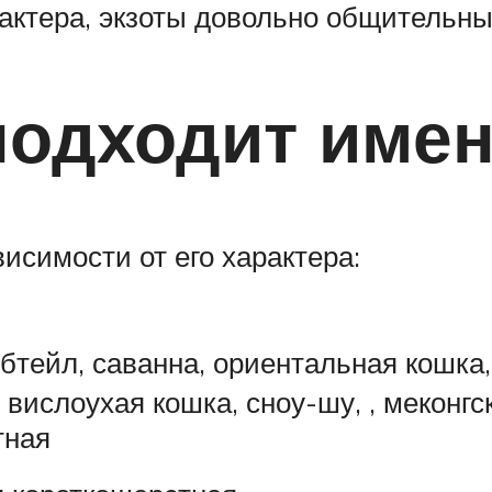
актера, экзоты довольно общительн
подходит име
исимости от его характера:
обтейл, саванна, ориентальная кошка
вислоухая кошка, сноу-шу, , меконгс
тная