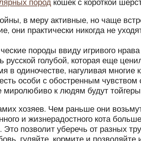
лярных пород
кошек с короткой шерс
койны, в меру активные, но чаще вст
 они практически никогда не уходят 
ические породы ввиду игривого нрава
ь русской голубой, которая еще цен
я в одиночестве, нагуливая многие к
: есть особи с обостренным чувством
 миролюбиво к людям будут тойгеры
самих хозяев. Чем раньше они возьму
нного и жизнерадостного кота больш
. Это позволит уберечь от разных тр
вь, гуляйте, кормите и позволяйте и