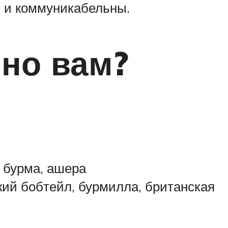
ы и коммуникабельны.
нно вам?
, бурма, ашера
кий бобтейл, бурмилла, британская