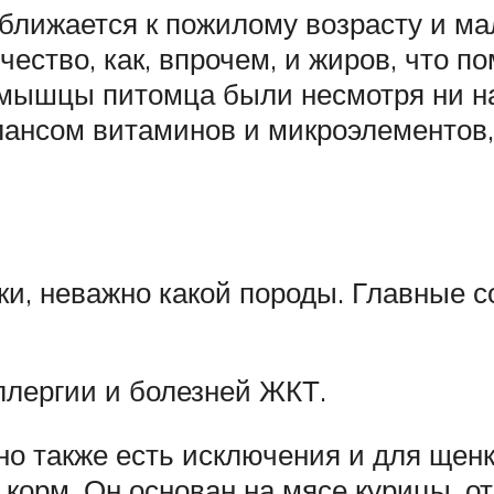
ближается к пожилому возрасту и ма
чество, как, впрочем, и жиров, что п
ы мышцы питомца были несмотря ни на
ансом витаминов и микроэлементов
ки, неважно какой породы. Главные с
ллергии и болезней ЖКТ.
но также есть исключения и для щенк
корм. Он основан на мясе курицы, от