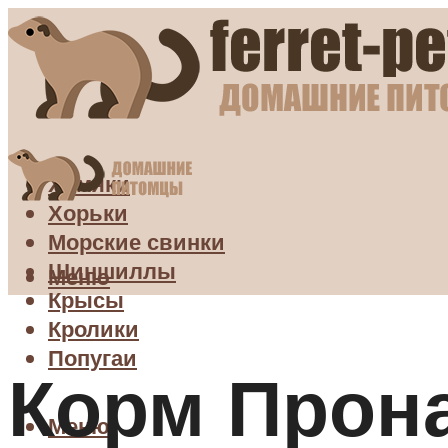
Хомяки
Хорьки
Морские свинки
Шиншиллы
Меню
Крысы
Кролики
Попугаи
Корм Прона
Меню