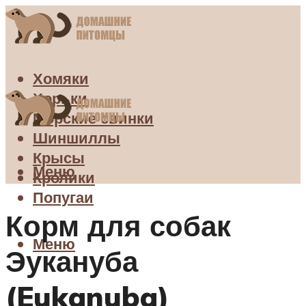
Хомяки
Хорьки
Морские свинки
Шиншиллы
Крысы
Меню
Кролики
Попугаи
Корм для собак
Меню
Эукануба
(Eukanuba)