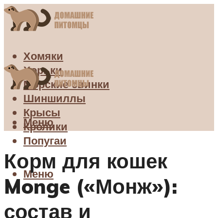
Хомяки
Хорьки
Морские свинки
Шиншиллы
Крысы
Меню
Кролики
Попугаи
Корм для кошек
Меню
Monge («Монж»):
состав и