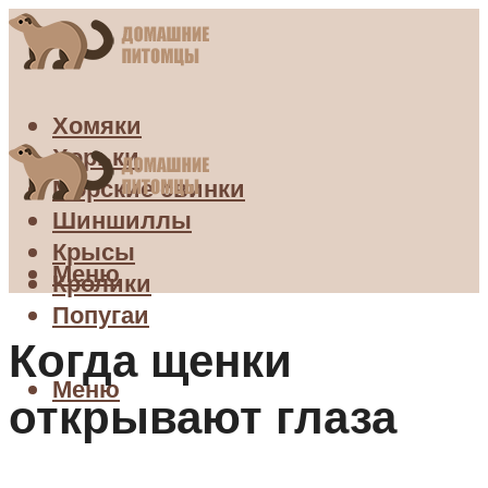
Хомяки
Хорьки
Морские свинки
Шиншиллы
Крысы
Меню
Кролики
Попугаи
Когда щенки
Меню
открывают глаза