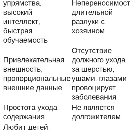
упрямства,
Непереносимос
высокий
длительной
интеллект,
разлуки с
быстрая
хозяином
обучаемость
Отсутствие
Привлекательная
должного ухода
внешность,
за шерстью,
пропорциональные
ушами, глазами
внешние данные
провоцирует
заболевания
Простота ухода,
Не является
содержания
долгожителем
Любит детей,