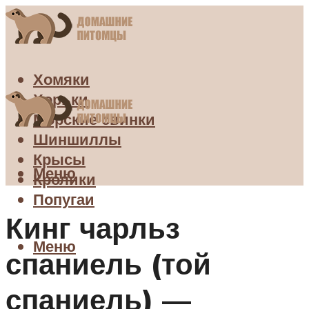
Хомяки
Хорьки
Морские свинки
Шиншиллы
Крысы
Меню
Кролики
Попугаи
Кинг чарльз
Меню
спаниель (той
спаниель) —