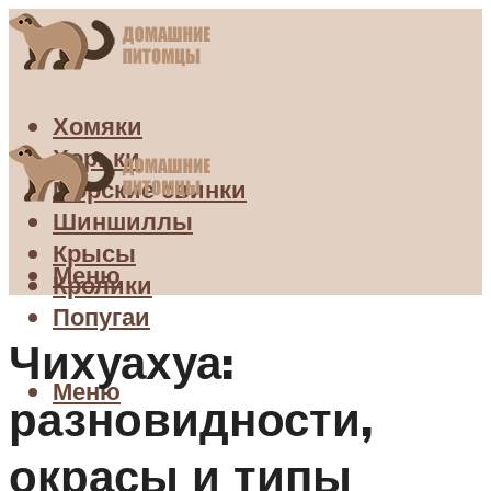
Хомяки
Хорьки
Морские свинки
Шиншиллы
Крысы
Меню
Кролики
Попугаи
Чихуахуа:
Меню
разновидности,
окрасы и типы