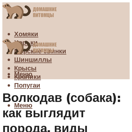
Хомяки
Хорьки
Морские свинки
Шиншиллы
Крысы
Меню
Кролики
Попугаи
Волкодав (собака):
Меню
как выглядит
порода, виды