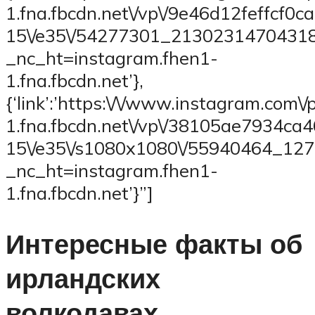
1.fna.fbcdn.net\/vp\/9e46d12feffcf
15\/e35\/54277301_2130231470431
_nc_ht=instagram.fhen1-
1.fna.fbcdn.net’},
{‘link’:’https:\/\/www.instagram.com\/
1.fna.fbcdn.net\/vp\/38105ae7934c
15\/e35\/s1080x1080\/55940464_1
_nc_ht=instagram.fhen1-
1.fna.fbcdn.net’}”]
Интересные факты об
ирландских
волкодавах