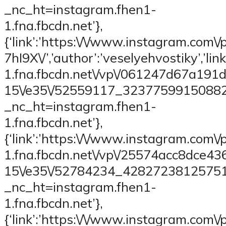
_nc_ht=instagram.fhen1-
1.fna.fbcdn.net’},
{‘link’:’https:\/\/www.instagram.com\/
7hI9X\/’,’author’:’veselyehvostiky’,’li
1.fna.fbcdn.net\/vp\/061247d67a19
15\/e35\/52559117_3237759915088
_nc_ht=instagram.fhen1-
1.fna.fbcdn.net’},
{‘link’:’https:\/\/www.instagram.com\/p
1.fna.fbcdn.net\/vp\/25574acc8dce
15\/e35\/52784234_4282723812575
_nc_ht=instagram.fhen1-
1.fna.fbcdn.net’},
{‘link’:’https:\/\/www.instagram.com\/