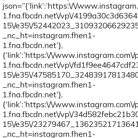
json=”{‘link’:’https:\/\/www.instagram
1.fna.fbcdn.net\/vp\/4199a30c3d63
15\/e35\/52442023_3109320662923
_nc_ht=instagram.fhen1-
1.fna.fbcdn.net’},
{‘link’:’https:\/\/www.instagram.com\/p
1.fna.fbcdn.net\/vp\/fd1f9ee4647cd
15\/e35\/47585170_3248391781348
_nc_ht=instagram.fhen1-
1.fna.fbcdn.net’},
{‘link’:’https:\/\/www.instagram.com\/
1.fna.fbcdn.net\/vp\/34d582febc21
15\/e35\/23279467_1362352171364
_nc_ht=instagram.fhen1-