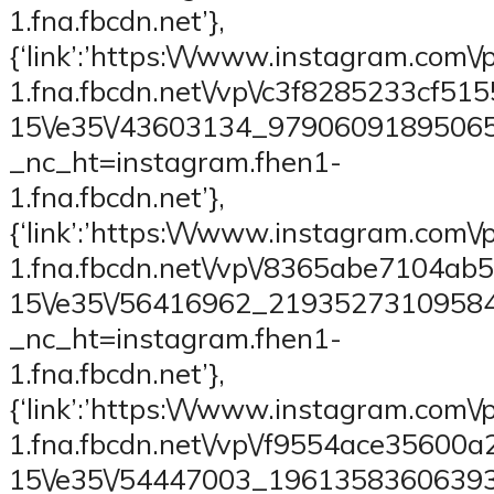
1.fna.fbcdn.net’},
{‘link’:’https:\/\/www.instagram.com\/
1.fna.fbcdn.net\/vp\/c3f8285233cf5
15\/e35\/43603134_9790609189506
_nc_ht=instagram.fhen1-
1.fna.fbcdn.net’},
{‘link’:’https:\/\/www.instagram.com\/
1.fna.fbcdn.net\/vp\/8365abe7104a
15\/e35\/56416962_2193527310958
_nc_ht=instagram.fhen1-
1.fna.fbcdn.net’},
{‘link’:’https:\/\/www.instagram.com\
1.fna.fbcdn.net\/vp\/f9554ace35600
15\/e35\/54447003_1961358360639