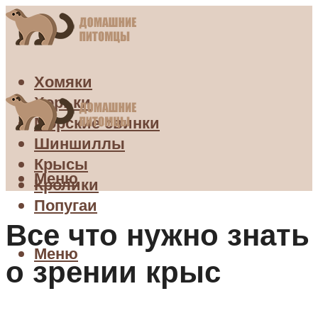
Хомяки
Хорьки
Морские свинки
Шиншиллы
Крысы
Меню
Кролики
Попугаи
Все что нужно знать
Меню
о зрении крыс