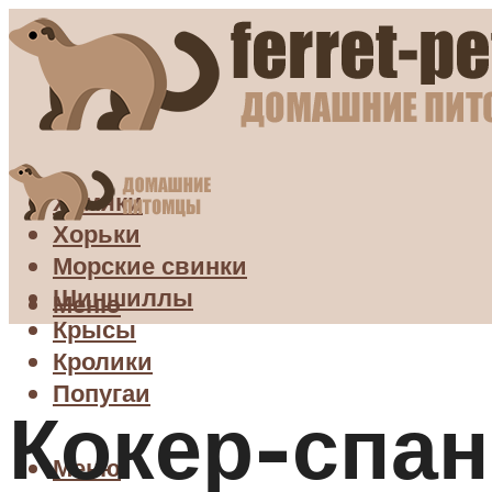
Хомяки
Хорьки
Морские свинки
Шиншиллы
Меню
Крысы
Кролики
Попугаи
Кокер-спан
Меню