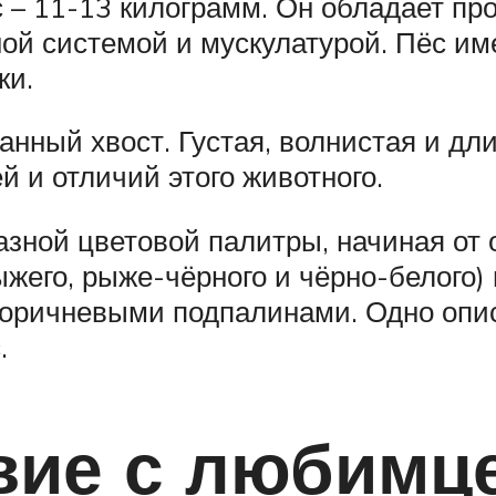
вес – 11-13 килограмм. Он обладает 
ой системой и мускулатурой. Пёс им
ки.
нный хвост. Густая, волнистая и дли
 и отличий этого животного.
ной цветовой палитры, начиная от од
ыжего, рыже-чёрного и чёрно-белого) 
 коричневыми подпалинами. Одно опи
.
вие с любимц