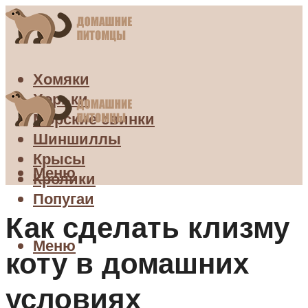
Хомяки
Хорьки
Морские свинки
Шиншиллы
Крысы
Меню
Кролики
Попугаи
Как сделать клизму
Меню
коту в домашних
условиях