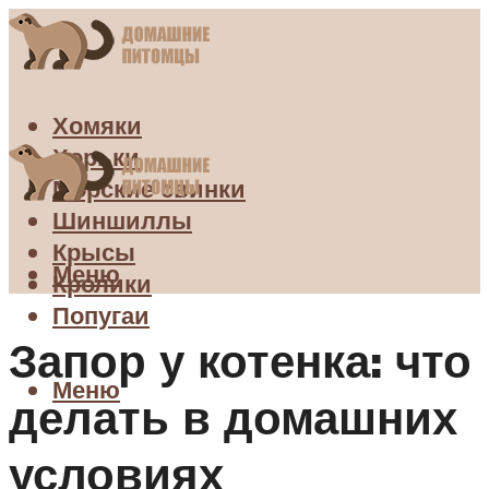
Хомяки
Хорьки
Морские свинки
Шиншиллы
Крысы
Меню
Кролики
Попугаи
Запор у котенка: что
Меню
делать в домашних
условиях