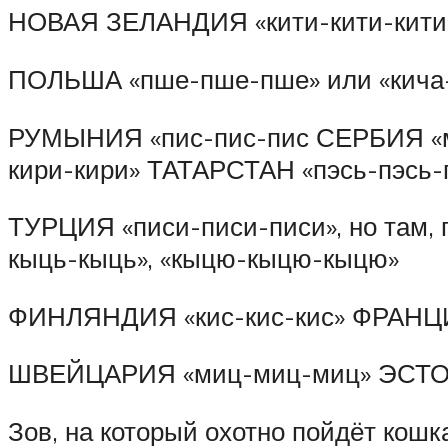
НОВАЯ ЗЕЛАНДИЯ «кити-кити-кити» 
ПОЛЬША «пше-пше-пше» или «кича-ки
РУМЫНИЯ «пис-пис-пис СЕРБИЯ «м
кири-кири» ТАТАРСТАН «пэсь-пэсь-
ТУРЦИЯ «писи-писи-писи», но там, г
кыць-кыць», «кыцю-кыцю-кыцю»
ФИНЛЯНДИЯ «кис-кис-кис» ФРАНЦИ
ШВЕЙЦАРИЯ «миц-миц-миц» ЭСТОН
Зов, на который охотно пойдёт кошка