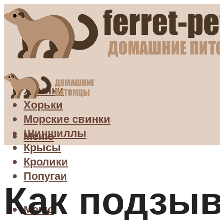
Хомяки
Хорьки
Морские свинки
Шиншиллы
Меню
Крысы
Кролики
Попугаи
Как подзыв
Меню