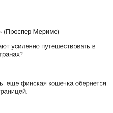
.» (Проспер Мериме)
ают усиленно путешествовать в
транах?
ть, еще финская кошечка обернется.
границей.