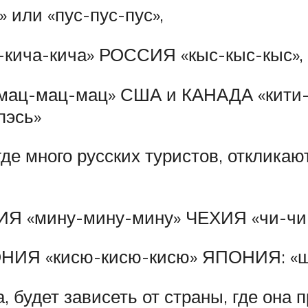
или «пус-пус-пус»,
ча-кича» РОССИЯ «кыс-кыс-кыс», «к
ац-мац-мац» США и КАНАДА «кити-
пэсь»
де много русских туристов, отклика
Я «мину-мину-мину» ЧЕХИЯ «чи-чи
ИЯ «кисю-кисю-кисю» ЯПОНИЯ: «ш
, будет зависеть от страны, где она 