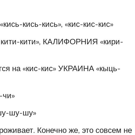
ись-кись-кись», «кис-кис-кис»
кити-кити», КАЛИФОРНИЯ «кири-
ются на «кис-кис» УКРАИНА «кыць-
-чи»
у-шу-шу»
проживает. Конечно же, это совсем не