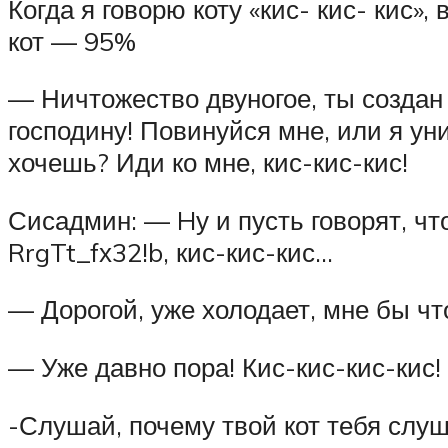
Когда я говорю коту «кис- кис- кис»
кот — 95%
— Ничтожество двуногое, ты созда
господину! Повинуйся мне, или я уни
хочешь? Иди ко мне, кис-кис-кис!
Сисадмин: — Hу и пусть говорят, чт
RrgTt_fх32!b, кис-кис-кис…
— Дорогой, уже холодает, мне бы чт
— Уже давно пора! Кис-кис-кис-кис!
-Слушай, почему твой кот тебя слуш