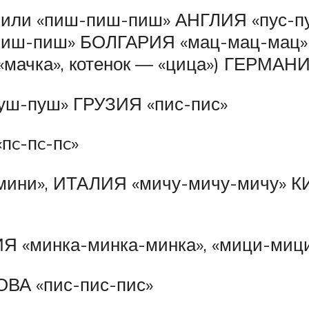
ли «пиш-пиш-пиш» АНГЛИЯ «пус-пу
-пиш» БОЛГАРИЯ «мац-мац-мац» (от
мачка», котенок — «цица») ГЕРМАНИ
уш-пуш» ГРУЗИЯ «пис-пис»
пc-пc-пc»
ини», ИТАЛИЯ «мичу-мичу-мичу» КИТ
Я «минка-минка-минка», «мици-мици
ВА «пис-пис-пис»