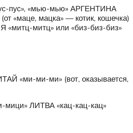
с-пус», «мью-мью» АРГЕНТИНА
 «маце, мацка» — котик, кошечка)
Я «митц-митц» или «биз-биз-биз»
АЙ «ми-ми-ми» (вот, оказывается,
-мици» ЛИТВА «кац-кац-кац»