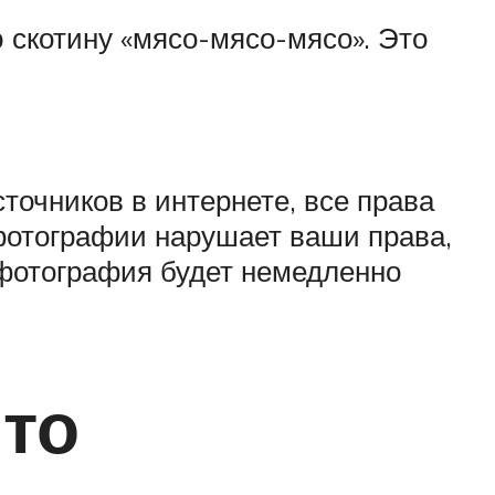
ю скотину «мясо-мясо-мясо». Это
точников в интернете, все права
 фотографии нарушает ваши права,
 фотография будет немедленно
что