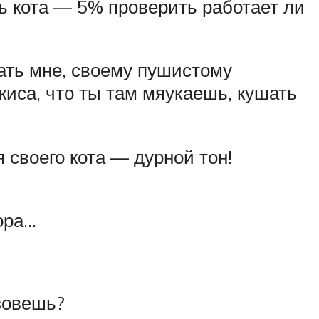
ить кота — 5% проверить работает ли
ать мне, своему пушистому
 киса, что ты там мяукаешь, кушать
 своего кота — дурной тон!
ора…
 зовешь?