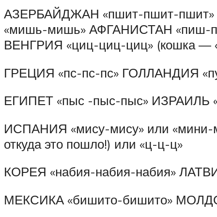
АЗЕРБАЙДЖАН «пшит-пшит-пшит» и
«мишь-мишь» АФГАНИСТАН «пиш-пиш
ВЕНГРИЯ «циц-циц-циц» (кошка — «
ГРЕЦИЯ «пс-пс-пс» ГОЛЛАНДИЯ «п
ЕГИПЕТ «пыс -пыс-пыс» ИЗРАИЛЬ «
ИСПАНИЯ «мису-мису» или «мини-м
откуда это пошло!) или «ц-ц-ц»
КОРЕЯ «набия-набия-набия» ЛАТВИ
МЕКСИКА «бишито-бишито» МОЛДО